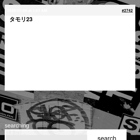
2026-07-09 at 1:07 AM
#2742
タモリ23
衝撃情報
前澤には
金玉が
無いらしい…
これってトリビアに
なりませんか？
searching
search